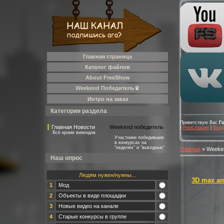
Главная страница
Каталог файлов
About FreeShow
Weekend Победитель♛
Интро на заказ
Категории раздела
Приветствую Вас
Г
Главная Новости
Weekend победитель
[24]
|
Регистрация
|
Вход
Всё кроме викендов.
[12]
Участники победившие
в конкурсах на
"неделях" и "выходных"
Главная
»
Weeke
Наш опрос
Людям нужен/нужны...
3D max an
1
Мод
2
Объекты в виде площадки
3
Новые видео на канале
4
Старые конкурсы в группе