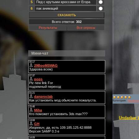
5
Пед с крутыми кроссами от Егора
6
пак анимаций
Всего ответов:
302
Результаты
Все опросы
Мини-чат
Категория:
Weekend
Underbar 