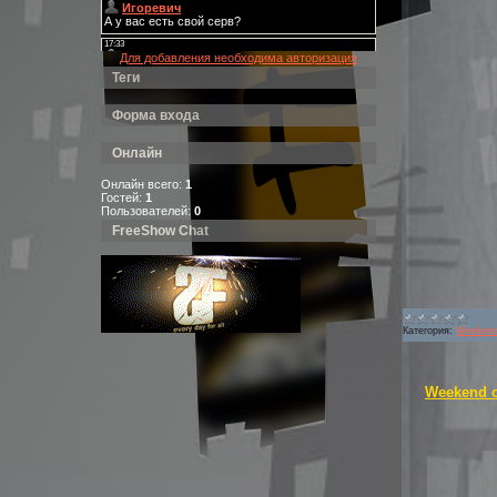
Для добавления необходима авторизация
Теги
Форма входа
Онлайн
Онлайн всего:
1
Гостей:
1
Пользователей:
0
FreeShow Chat
Категория:
Weekend
Weekend o